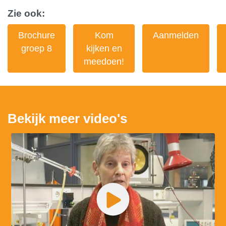
Zie ook:
Brochure
Kom
Aanmelden
groep 8
kijken en
meedoen!
Bekijk meer video's